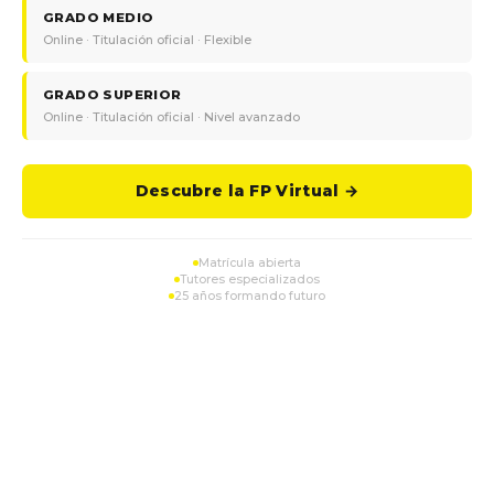
GRADO MEDIO
Online · Titulación oficial · Flexible
GRADO SUPERIOR
Online · Titulación oficial · Nivel avanzado
Descubre la FP Virtual →
Matrícula abierta
Tutores especializados
25 años formando futuro