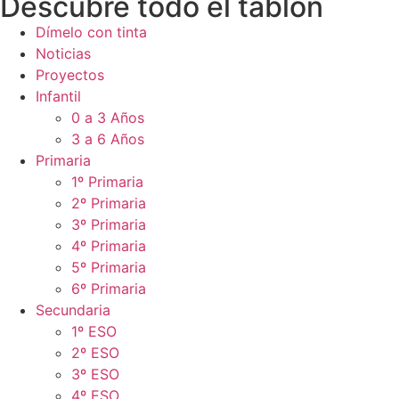
Descubre todo el tablón
Dímelo con tinta
Noticias
Proyectos
Infantil
0 a 3 Años
3 a 6 Años
Primaria
1º Primaria
2º Primaria
3º Primaria
4º Primaria
5º Primaria
6º Primaria
Secundaria
1º ESO
2º ESO
3º ESO
4º ESO