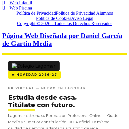
Web Infantil
Web Piscina
Política de Privacidad
Política de Privacidad Alumnos
Política de Cookies
Aviso Legal
Copyright © 2026 - Todos los Derechos Reservados
Página Web Diseñada por Daniel García
de Gartin Media
★ NOVEDAD 2026–27
FP VIRTUAL — NUEVO EN LAGOMAR
Estudia desde casa.
Titúlate
con futuro.
Lagomar estrena su Formación Profesional Online — Grado
Medio y Superior con titulación 100 % oficial. La misma
calidad de siempre, adaptada a tu ritmo de vida.