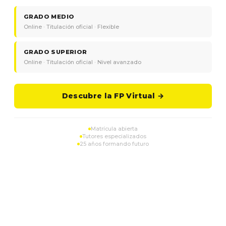
GRADO MEDIO
Online · Titulación oficial · Flexible
GRADO SUPERIOR
Online · Titulación oficial · Nivel avanzado
Descubre la FP Virtual →
Matrícula abierta
Tutores especializados
25 años formando futuro