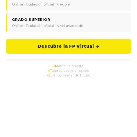
Online · Titulación oficial · Flexible
GRADO SUPERIOR
Online · Titulación oficial · Nivel avanzado
Descubre la FP Virtual →
Matrícula abierta
Tutores especializados
25 años formando futuro