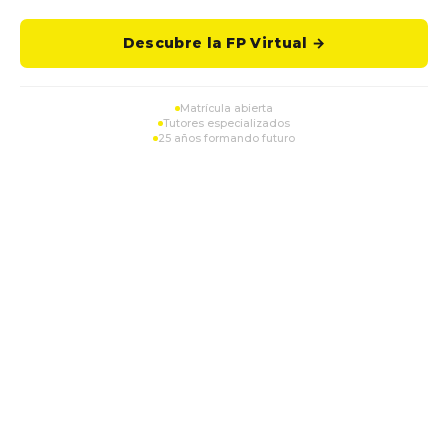
Descubre la FP Virtual →
Matrícula abierta
Tutores especializados
25 años formando futuro