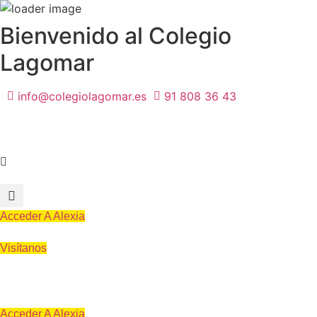
Ir
Bienvenido al Colegio
al
Lagomar
contenido
info@colegiolagomar.es
91 808 36 43
Acceder A Alexia
Visítanos
Acceder A Alexia