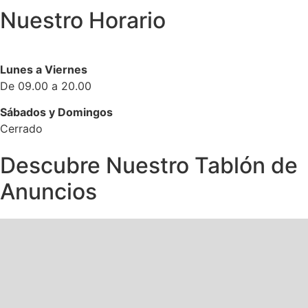
Nuestro Horario
Lunes a Viernes
De 09.00 a 20.00
Sábados y Domingos
Cerrado
Descubre Nuestro Tablón de
Extraescolares
Instalaciones
Visítanos
Calendario
Proyectos
Becas
Comedor
Blog
Enlaces
Piscina
Tienda Online
Radio
Anuncios
DÍMELO CON TINTA