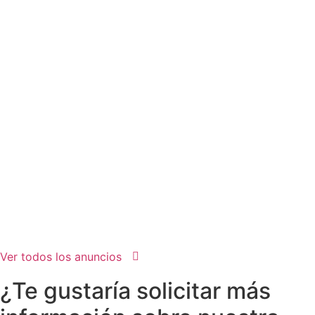
dispositivos electrónicos forman parte de nuestro...
Leer Artículo
Taller Familias 31 Enero
14 de enero de 2025
Estimadas familias: Empezamos con los talleres para este
curso 2024-2025 de la Escuela deFamilias....
Leer Artículo
Extraescolares 24-25
13 de septiembre de 2024
El día 16 a partir de las 8:00 se abre el plazo para solicitar
las extraescolares de este curso. Apúntate.
Leer Artículo
Ver todos los anuncios
¿Te gustaría solicitar más