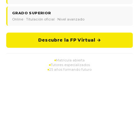
GRADO SUPERIOR
Online · Titulación oficial · Nivel avanzado
Descubre la FP Virtual →
Matrícula abierta
Tutores especializados
25 años formando futuro