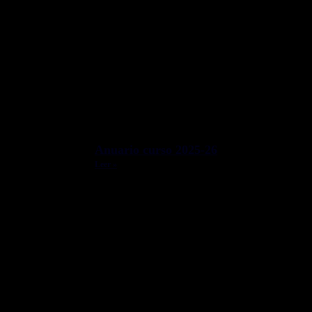
Tienda Online
Becas
Visítanos
Últimas Noticias
Anuario curso 2025-26
Leer »