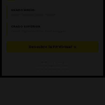
GRADO MEDIO
Online · Titulación oficial · Flexible
GRADO SUPERIOR
Online · Titulación oficial · Nivel avanzado
Descubre la FP Virtual →
Matrícula abierta
Tutores especializados
25 años formando futuro