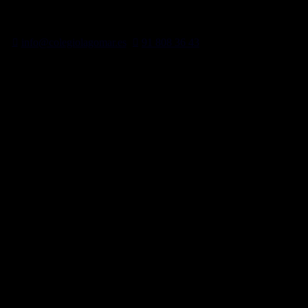
Ir
Bienvenido al Colegio Lagomar
al
contenido
info@colegiolagomar.es
91 808 36 43