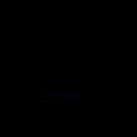
Fiesta Familias
Leer »