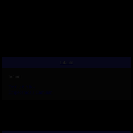
Acceder a Alexia
Visítanos
Infantil
Infantil
De 0 a 6 Años.
Empecemos a Caminar.