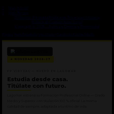
Otras Webs
Web Infantil
Web Piscina
Política de Privacidad
Política de Privacidad Alumnos
Política de Cookies
Aviso Legal
Copyright © 2026 - Todos los Derechos Reservados
Página Web Diseñada por Daniel García de Gartin Media
★ NOVEDAD 2026–27
FP VIRTUAL — NUEVO EN LAGOMAR
Estudia desde casa.
Titúlate
con futuro.
Lagomar estrena su Formación Profesional Online — Grado
Medio y Superior con titulación 100 % oficial. La misma
calidad de siempre, adaptada a tu ritmo de vida.