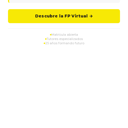
Descubre la FP Virtual →
Matrícula abierta
Tutores especializados
25 años formando futuro