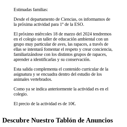
Rapaces
Estimadas familias:
1º
ESO
Desde el departamento de Ciencias, os informamos de
cantidad
la próxima actividad para 1º de la ESO.
El próximo miércoles 18 de marzo del 2024 tendremos
en el colegio un taller de educación ambiental con un
grupo muy particular de aves, las rapaces, a través de
ellas se intentará fomentar el respeto y crear conciencia,
familiarizándose con los distintos grupos de rapaces,
aprender a identificarlas y su conservación.
Esta salida complementa el contenido curricular de la
asignatura y se encuadra dentro del estudio de los
animales vertebrados.
Como ya se indica anteriormente la actividad es en el
colegio.
El precio de la actividad es de 10€.
Descubre Nuestro Tablón de Anuncios
Extraescolares
Instalaciones
Comedor
Visítanos
Calendario
Proyectos
Becas
Blog
Enlaces
Piscina
Tienda Online
Radio