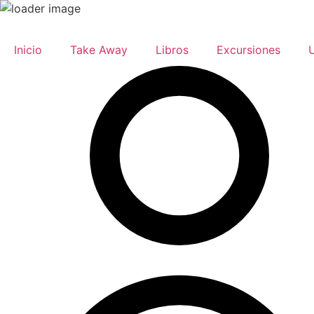
Ir
al
Inicio
Take Away
Libros
Excursiones
contenido