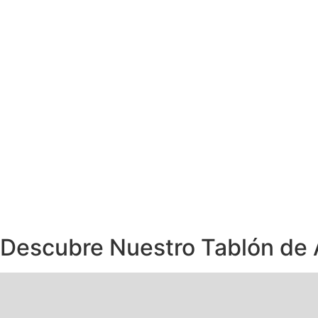
Descubre Nuestro Tablón de
Extraescolares
Instalaciones
Becas
Radio