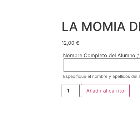
LA MOMIA D
12,00
€
Nombre Completo del Alumno
*
Especifique el nombre y apellidos del
LA
Añadir al carrito
MOMIA
DE
LENINGRADO
cantidad