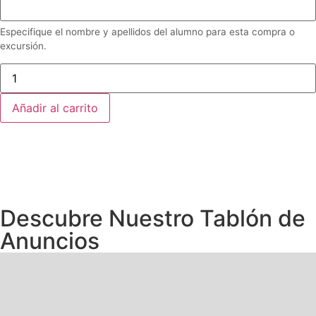
Especifique el nombre y apellidos del alumno para esta compra o
excursión.
Añadir al carrito
Extraescolares
Instalaciones
Visítanos
Calendario
Proyectos
Becas
Comedor
Blog
Enlaces
Piscina
Tienda Online
Radio
Descubre Nuestro Tablón de
Anuncios
DÍMELO CON TINTA