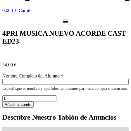
0,00
€
0
Carrito
4PRI MUSICA NUEVO ACORDE CAST
ED23
34,00
€
Nombre Completo del Alumno
*
Especifique el nombre y apellidos del alumno para esta compra o excursión.
4PRI
MUSICA
Añadir al carrito
NUEVO
ACORDE
Descubre Nuestro Tablón de Anuncios
CAST
Extraescolares
Instalaciones
Comedor
Visítanos
Calendario
Proyectos
Becas
Blog
Enlaces
Piscina
Tienda Online
Radio
ED23
cantidad