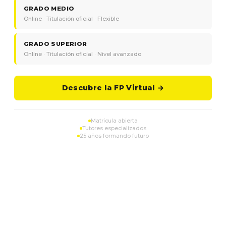
GRADO MEDIO
Online · Titulación oficial · Flexible
GRADO SUPERIOR
Online · Titulación oficial · Nivel avanzado
Descubre la FP Virtual →
Matrícula abierta
Tutores especializados
25 años formando futuro