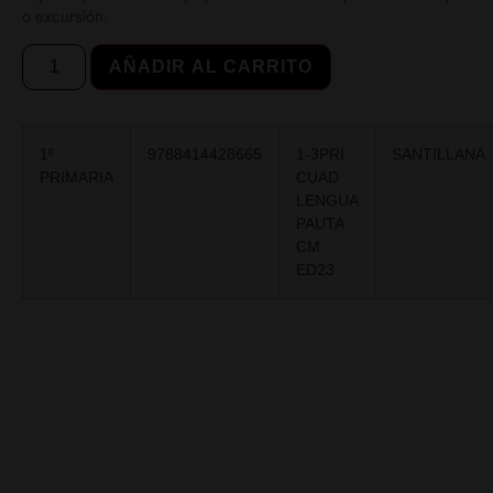
o excursión.
AÑADIR AL CARRITO
1º
9788414428665
1-3PRI
SANTILLANA
PRIMARIA
CUAD
LENGUA
PAUTA
CM
ED23
Extraescolares
Instalaciones
Comedor
Visítanos
Calendario
Proyectos
Becas
Blog
Enlaces
Piscina
Tienda Online
Radio