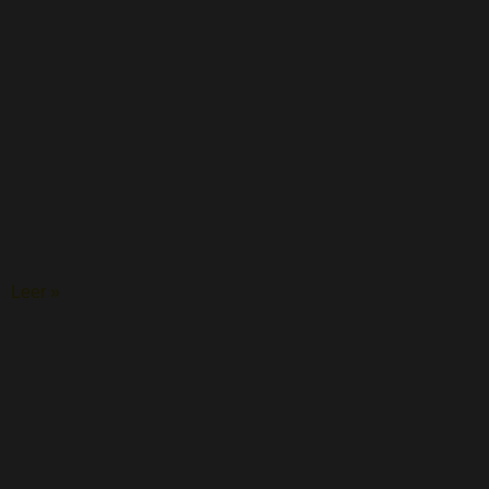
Anuario curso 2025-26
Leer »