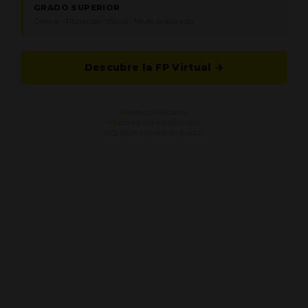
GRADO SUPERIOR
Online · Titulación oficial · Nivel avanzado
Descubre la FP Virtual →
Matrícula abierta
Tutores especializados
25 años formando futuro