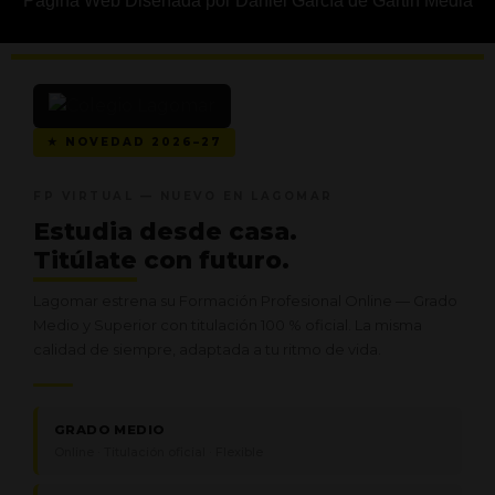
Página Web Diseñada por Daniel García de Gartin Media
★ NOVEDAD 2026–27
FP VIRTUAL — NUEVO EN LAGOMAR
Estudia desde casa.
Titúlate
con futuro.
Lagomar estrena su Formación Profesional Online — Grado
Medio y Superior con titulación 100 % oficial. La misma
calidad de siempre, adaptada a tu ritmo de vida.
GRADO MEDIO
Online · Titulación oficial · Flexible