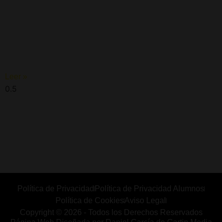
Fiesta Familias
Leer »
OTRAS WEBS
Web Infantil
Web Piscina
Política de Privacidad
Política de Privacidad Alumnos
Política de Cookies
Aviso Legal
Copyright © 2026 - Todos los Derechos Reservados