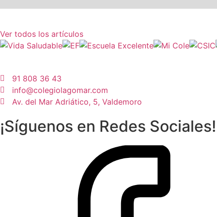
Anuario curso 2025-26
Bachillerato
de las matemáticas.
Fiesta Familias
propios alumnos
Ver todos los artículos
91 808 36 43
info@colegiolagomar.com
Av. del Mar Adriático, 5, Valdemoro
¡Síguenos en Redes Sociales!