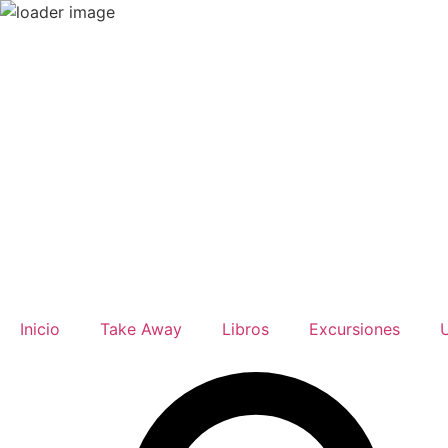
Ir
al
contenido
Inicio
Take Away
Libros
Excursiones