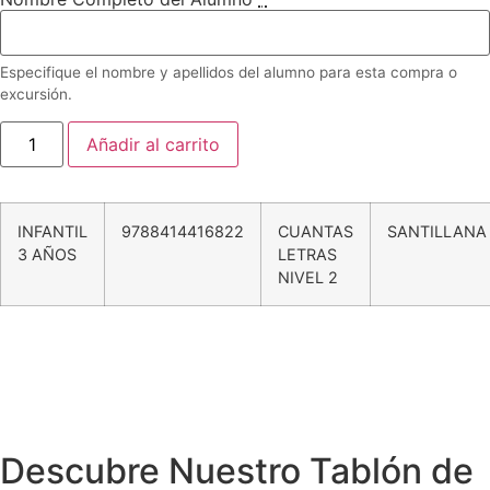
Especifique el nombre y apellidos del alumno para esta compra o
excursión.
Añadir al carrito
INFANTIL
9788414416822
CUANTAS
SANTILLANA
3 AÑOS
LETRAS
NIVEL 2
Extraescolares
Instalaciones
Comedor
Visítanos
Calendario
Proyectos
Becas
Blog
Enlaces
Piscina
Tienda Online
Radio
Descubre Nuestro Tablón de