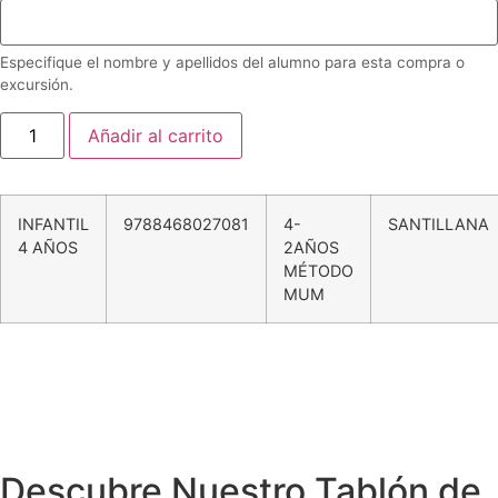
Especifique el nombre y apellidos del alumno para esta compra o
excursión.
Añadir al carrito
INFANTIL
9788468027081
4-
SANTILLANA
4 AÑOS
2AÑOS
MÉTODO
MUM
Extraescolares
Instalaciones
Visítanos
Calendario
Proyectos
Becas
Comedor
Blog
Enlaces
Piscina
Tienda Online
Radio
Descubre Nuestro Tablón de