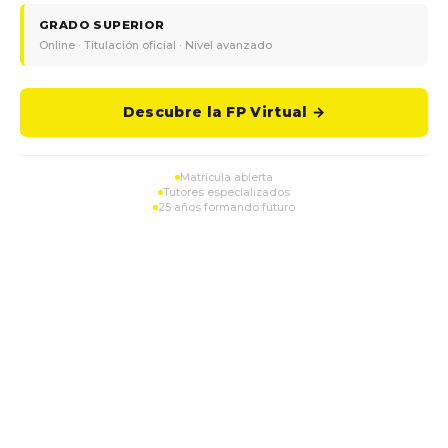
GRADO SUPERIOR
Online · Titulación oficial · Nivel avanzado
Descubre la FP Virtual →
Matrícula abierta
Tutores especializados
25 años formando futuro